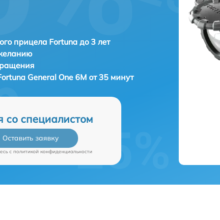
ого прицела Fortuna до 3 лет
 желанию
бращения
Fortuna General One 6M от 35 минут
я со специалистом
Оставить заявку
есь c
политикой конфиденциальности