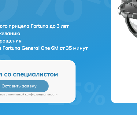
ого прицела Fortuna до 3 лет
 желанию
бращения
а
Fortuna General One 6M от 35 минут
я со специалистом
Оставить заявку
есь c
политикой конфиденциальности