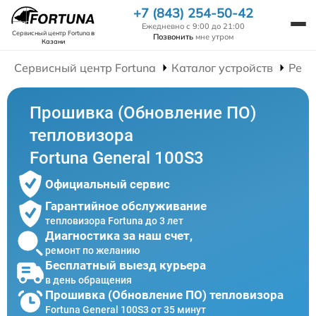
+7 (843) 254-50-42
Ежедневно с 9:00 до 21:00
Сервисный центр Fortuna
в
Позвонить
мне утром
Казани
Сервисный центр Fortuna
Каталог устройств
Ремо
Прошивка (Обновление ПО)
тепловизора
Fortuna General 100S3
Официальный сервис
Гарантийное обслуживание
тепловизора Fortuna до 3 лет
Диагностика за наш счет,
ремонт по желанию
Бесплатный выезд курьера
в день обращения
Прошивка (Обновление ПО) тепловизора
Fortuna General 100S3 от 35 минут