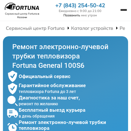
+7 (843) 254-50-42
Ежедневно с 9:00 до 21:00
Сервисный центр Fortuna
в
Позвонить
мне утром
Казани
Сервисный центр Fortuna
Каталог устройств
Ремо
Ремонт электронно-лучевой
трубки тепловизора
Fortuna General 100S6
Официальный сервис
Гарантийное обслуживание
тепловизора Fortuna до 3 лет
Диагностика за наш счет,
ремонт по желанию
Бесплатный выезд курьера
в день обращения
Ремонт электронно-лучевой трубки
тепловизора