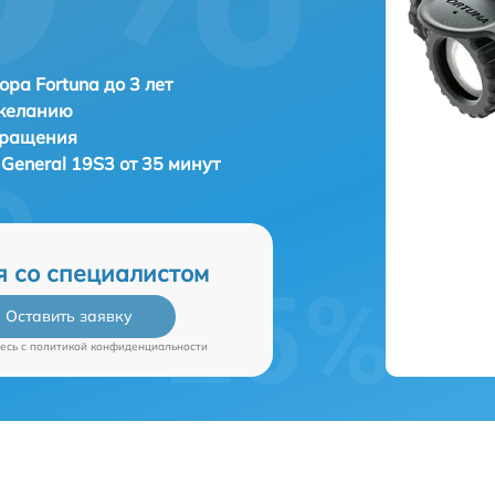
ора Fortuna до 3 лет
 желанию
бращения
 General 19S3 от 35 минут
я со специалистом
Оставить заявку
есь c
политикой конфиденциальности