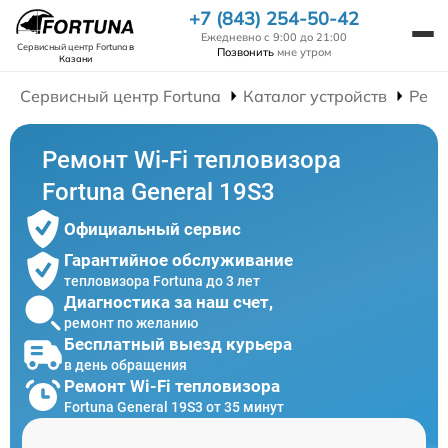
+7 (843) 254-50-42
Ежедневно с 9:00 до 21:00
Сервисный центр Fortuna
в
Позвонить
мне утром
Казани
Сервисный центр Fortuna
Каталог устройств
Ремо
Ремонт Wi-Fi тепловизора
Fortuna General 19S3
Официальный сервис
Гарантийное обслуживание
тепловизора Fortuna до 3 лет
Диагностика за наш счет,
ремонт по желанию
Бесплатный выезд курьера
в день обращения
Ремонт Wi-Fi тепловизора
Fortuna General 19S3 от 35 минут