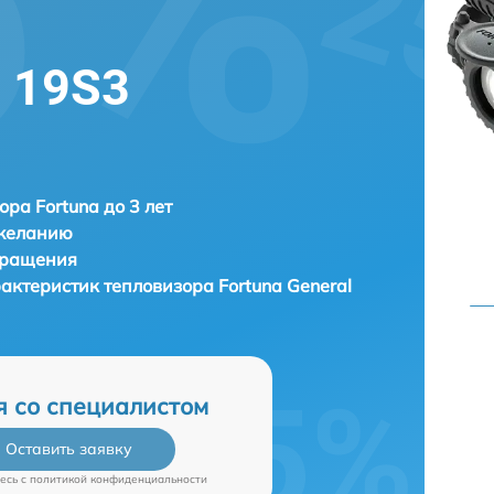
l 19S3
ора Fortuna до 3 лет
 желанию
бращения
рактеристик тепловизора
Fortuna General
я со специалистом
Оставить заявку
есь c
политикой конфиденциальности