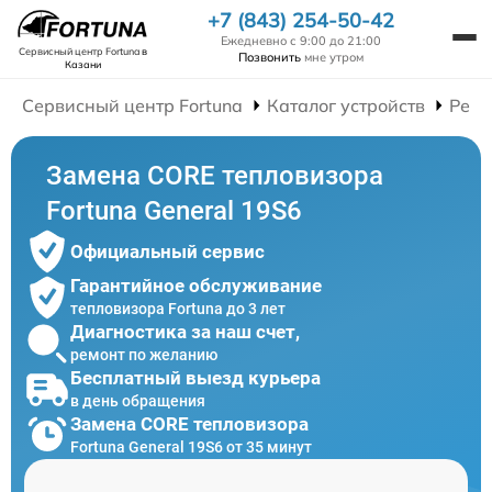
+7 (843) 254-50-42
Ежедневно с 9:00 до 21:00
Сервисный центр Fortuna
в
Позвонить
мне утром
Казани
Сервисный центр Fortuna
Каталог устройств
Ремо
Замена CORE тепловизора
Fortuna General 19S6
Официальный сервис
Гарантийное обслуживание
тепловизора Fortuna до 3 лет
Диагностика за наш счет,
ремонт по желанию
Бесплатный выезд курьера
в день обращения
Замена CORE тепловизора
Fortuna General 19S6 от 35 минут