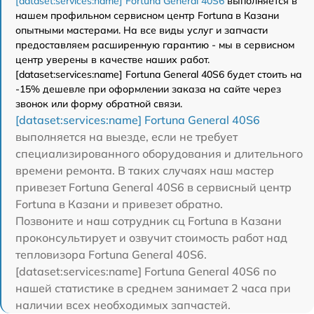
[dataset:services:name] Fortuna General 40S6
выполняется в
нашем профильном сервисном центр Fortuna в Казани
опытными мастерами. На все виды услуг и запчасти
предоставляем расширенную гарантию - мы в сервисном
центр уверены в качестве наших работ.
[dataset:services:name] Fortuna General 40S6 будет стоить на
-15% дешевле при оформлении заказа на сайте через
звонок или форму обратной связи.
[dataset:services:name] Fortuna General 40S6
выполняется на выезде, если не требует
специализированного оборудования и длительного
времени ремонта. В таких случаях наш мастер
привезет Fortuna General 40S6 в сервисный центр
Fortuna в Казани и привезет обратно.
Позвоните и наш сотрудник сц Fortuna в Казани
проконсультирует и озвучит стоимость работ над
тепловизора Fortuna General 40S6.
[dataset:services:name] Fortuna General 40S6 по
нашей статистике в среднем занимает 2 часа при
наличии всех необходимых запчастей.