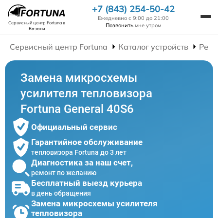
+7 (843) 254-50-42
Ежедневно с 9:00 до 21:00
Сервисный центр Fortuna
в
Позвонить
мне утром
Казани
Сервисный центр Fortuna
Каталог устройств
Ремо
Замена микросхемы
усилителя тепловизора
Fortuna General 40S6
Официальный сервис
Гарантийное обслуживание
тепловизора Fortuna до 3 лет
Диагностика за наш счет,
ремонт по желанию
Бесплатный выезд курьера
в день обращения
Замена микросхемы усилителя
тепловизора