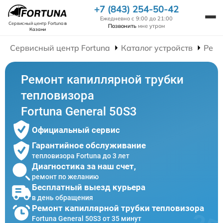
+7 (843) 254-50-42
Ежедневно с 9:00 до 21:00
Сервисный центр Fortuna
в
Позвонить
мне утром
Казани
Сервисный центр Fortuna
Каталог устройств
Ремо
Ремонт капиллярной трубки
тепловизора
Fortuna General 50S3
Официальный сервис
Гарантийное обслуживание
тепловизора Fortuna до 3 лет
Диагностика за наш счет,
ремонт по желанию
Бесплатный выезд курьера
в день обращения
Ремонт капиллярной трубки тепловизора
Fortuna General 50S3 от 35 минут