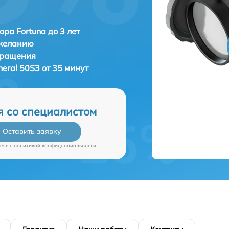
ора Fortuna до 3 лет
 желанию
бращения
neral 50S3 от 35 минут
я со специалистом
Оставить заявку
есь c
политикой конфиденциальности