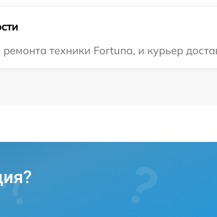
сти
емонта техники Fortuna, и курьер достав
ция?