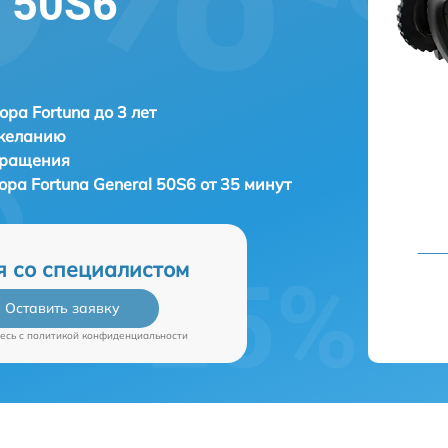
l 50S6
ора Fortuna до 3 лет
 желанию
бращения
зора
Fortuna General 50S6 от 35 минут
я со специалистом
Оставить заявку
есь c
политикой конфиденциальности