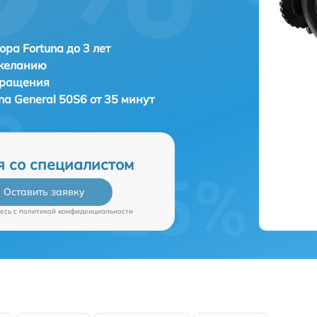
ора Fortuna до 3 лет
 желанию
бращения
na General 50S6 от 35 минут
я со специалистом
Оставить заявку
есь c
политикой конфиденциальности