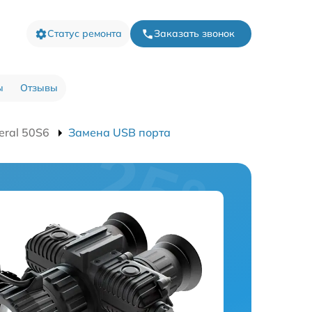
Статус ремонта
Заказать звонок
ы
Отзывы
eral 50S6
Замена USB порта