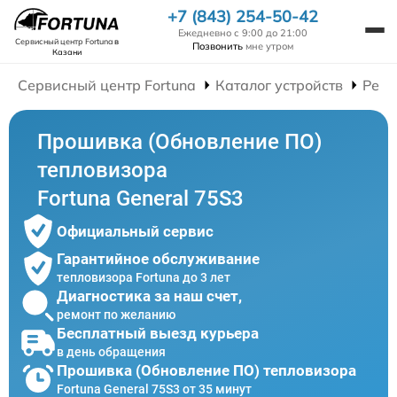
+7 (843) 254-50-42
Ежедневно с 9:00 до 21:00
Сервисный центр Fortuna
в
Позвонить
мне утром
Казани
Сервисный центр Fortuna
Каталог устройств
Ремо
Прошивка (Обновление ПО)
тепловизора
Fortuna General 75S3
Официальный сервис
Гарантийное обслуживание
тепловизора Fortuna до 3 лет
Диагностика за наш счет,
ремонт по желанию
Бесплатный выезд курьера
в день обращения
Прошивка (Обновление ПО) тепловизора
Fortuna General 75S3 от 35 минут