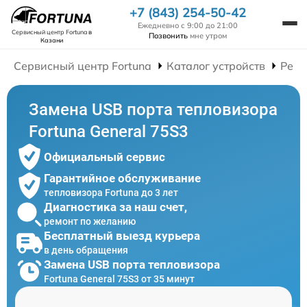
+7 (843) 254-50-42
Ежедневно с 9:00 до 21:00
Сервисный центр Fortuna
в
Позвонить
мне утром
Казани
Сервисный центр Fortuna
Каталог устройств
Ремо
Замена USB порта тепловизора
Fortuna General 75S3
Официальный сервис
Гарантийное обслуживание
тепловизора Fortuna до 3 лет
Диагностика за наш счет,
ремонт по желанию
Бесплатный выезд курьера
в день обращения
Замена USB порта тепловизора
Fortuna General 75S3 от 35 минут