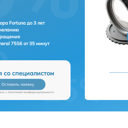
ора Fortuna до 3 лет
 желанию
бращения
neral 75S6 от 35 минут
я со специалистом
Оставить заявку
есь c
политикой конфиденциальности