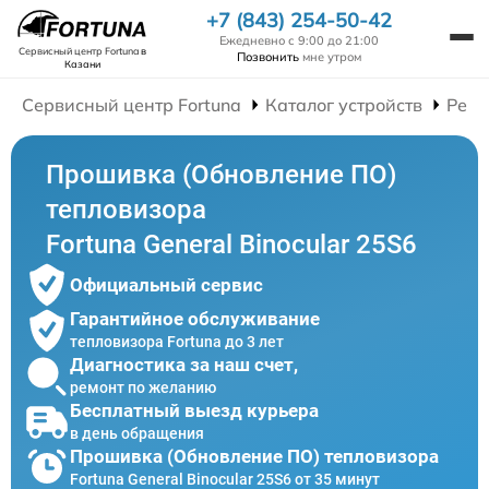
+7 (843) 254-50-42
Ежедневно с 9:00 до 21:00
Сервисный центр Fortuna
в
Позвонить
мне утром
Казани
Сервисный центр Fortuna
Каталог устройств
Ремо
Прошивка (Обновление ПО)
тепловизора
Fortuna General Binocular 25S6
Официальный сервис
Гарантийное обслуживание
тепловизора Fortuna до 3 лет
Диагностика за наш счет,
ремонт по желанию
Бесплатный выезд курьера
в день обращения
Прошивка (Обновление ПО) тепловизора
Fortuna General Binocular 25S6 от 35 минут