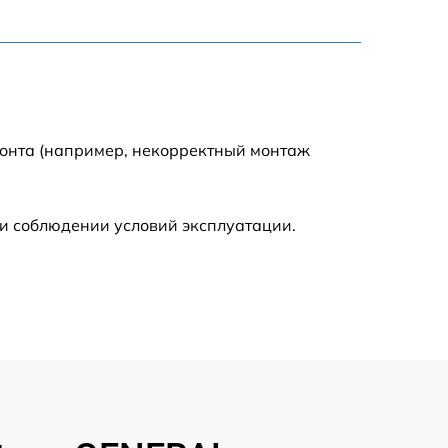
900 р
750 р
монта (например, некорректный монтаж
450 р
590 р
и соблюдении условий эксплуатации.
1200 р
650 р
850 р
700 р