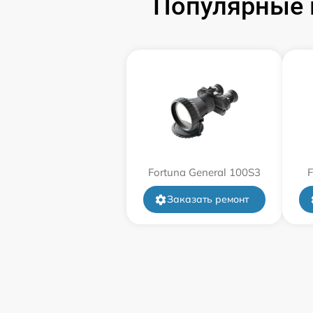
Популярные 
Замена корпуса
Замена дисплея (экрана)
Прошивка (Обновление ПО)
Ремонт платы управления
(восстановление)
Fortuna General 100S3
F
Восстановление после попадания влаги
Заказать ремонт
Ремонт Wi-Fi
Ремонт разъема
Ремонт капиллярной трубки