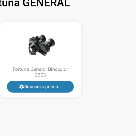
tuna GENERAL
1500 р
750 р
450 р
750 р
Fortuna General Binocular
25S3
850 р
Заказать ремонт
850 р
650 р
450 р