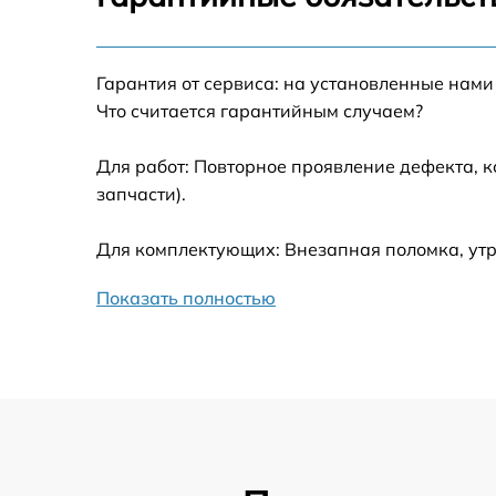
Калибровка и настройка тепловизора
Гарантия от сервиса: на установленные нами
Ремонт встроенного дальнометра и
Что считается гарантийным случаем?
других устройств
Для работ: Повторное проявление дефекта, 
Замена микросхемы логики
запчасти).
Замена ключей управления
Для комплектующих: Внезапная поломка, утр
Ремонт цепи питания
Показать полностью
Замена USB порта
Замена процессора
Замена аккумулятора