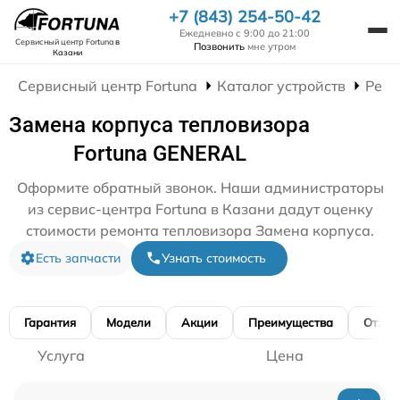
+7 (843) 254-50-42
Ежедневно с 9:00 до 21:00
Сервисный центр Fortuna
в
Позвонить
мне утром
Казани
Сервисный центр Fortuna
Каталог устройств
Ремо
Замена корпуса тепловизора
Fortuna GENERAL
Оформите обратный звонок. Наши администраторы
из сервис-центра Fortuna в Казани дадут оценку
стоимости ремонта тепловизора Замена корпуса.
Есть запчасти
Узнать стоимость
Гарантия
Модели
Акции
Преимущества
Отзы
Услуга
Цена