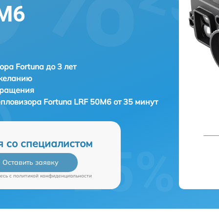
0M6
ора Fortuna до 3 лет
 желанию
бращения
тепловизора
Fortuna LRF 50M6 от 35 минут
я со специалистом
Оставить заявку
есь c
политикой конфиденциальности