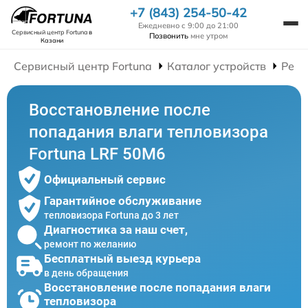
+7 (843) 254-50-42
Ежедневно с 9:00 до 21:00
Сервисный центр Fortuna
в
Позвонить
мне утром
Казани
Сервисный центр Fortuna
Каталог устройств
Ремо
Восстановление после
попадания влаги тепловизора
Fortuna LRF 50M6
Официальный сервис
Гарантийное обслуживание
тепловизора Fortuna до 3 лет
Диагностика за наш счет,
ремонт по желанию
Бесплатный выезд курьера
в день обращения
Восстановление после попадания влаги
тепловизора