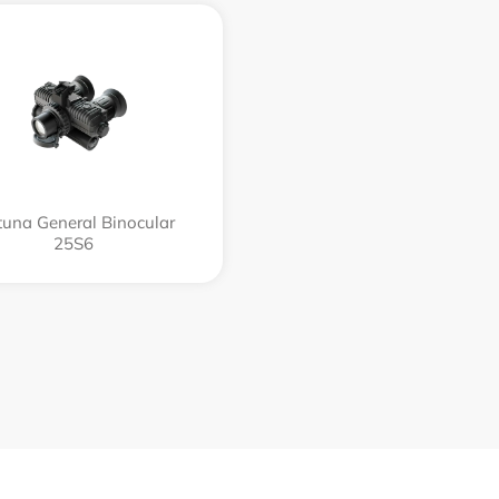
tuna General Binocular
25S6